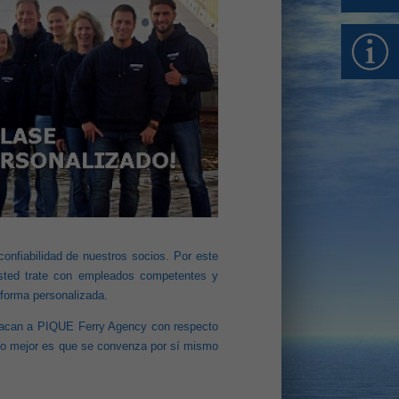
onfiabilidad de nuestros socios. Por este
sted trate con empleados competentes y
forma personalizada.
stacan a PIQUE Ferry Agency con respecto
 lo mejor es que se convenza por sí mismo