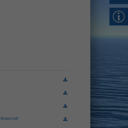
(78.7 KiB)
(407.2 KiB)
(186.7 KiB)
rytanii.pdf
(1.0 MiB)