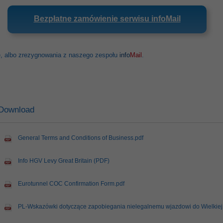
Bezpłatne zamówienie serwisu infoMail
, albo zrezygnowania z naszego zespołu
info
Mail
.
Download
General Terms and Conditions of Business.pdf
Info HGV Levy Great Britain (PDF)
Eurotunnel COC Confirmation Form.pdf
PL-Wskazówki dotyczące zapobiegania nielegalnemu wjazdowi do Wielkiej B