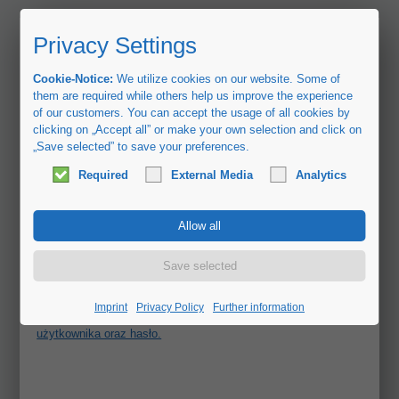
Privacy Settings
Cookie-Notice:
We utilize cookies on our website. Some of
them are required while others help us improve the experience
of our customers. You can accept the usage of all cookies by
clicking on „Accept all” or make your own selection and click on
„Save selected” to save your preferences.
Pique Ferry Agency - PL
Registrierung - Freischaltung
Required
External Media
Analytics
Pomyślnie zakończono rejestrację!
Link potwierdzający w e-mailu został kliknięty!
Imprint
Privacy Policy
Further information
Zalogujcie się państwo teraz, podając swoją nazwę
użytkownika oraz hasło.