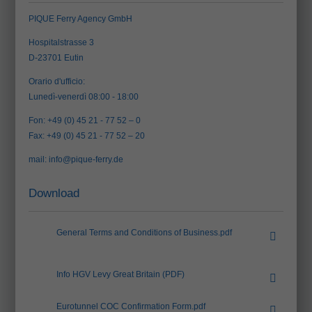
PIQUE Ferry Agency GmbH
Hospitalstrasse 3
D-23701 Eutin
Orario d'ufficio:
Lunedì-venerdì 08:00 - 18:00
Fon: +49 (0) 45 21 - 77 52 – 0
Fax: +49 (0) 45 21 - 77 52 – 20
mail:
info@pique-ferry.de
Download
General Terms and Conditions of Business.pdf
(78.7 KB)
Info HGV Levy Great Britain (PDF)
(407.2 KB)
Eurotunnel COC Confirmation Form.pdf
(186.7 KB)