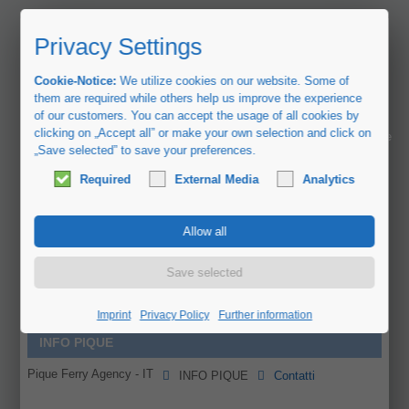
Privacy Settings
Cookie-Notice:
We utilize cookies on our website. Some of
them are required while others help us improve the experience
of our customers. You can accept the usage of all cookies by
Home
clicking on „Accept all” or make your own selection and click on
„Save selected” to save your preferences.
Collegamenti marittimi
Required
External Media
Analytics
Prenotazioni di traghetti
Servizi
Partner
FAQ
Imprint
Privacy Policy
Further information
INFO PIQUE
Pique Ferry Agency - IT
INFO PIQUE
Contatti