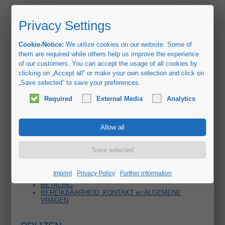
Privacy Settings
Cookie-Notice:
We utilize cookies on our website. Some of
them are required while others help us improve the experience
of our customers. You can accept the usage of all cookies by
clicking on „Accept all” or make your own selection and click on
„Save selected” to save your preferences.
Pique Ferry Agency - NL
FAQ
Required
External Media
Analytics
Navigation
PRIJZEN
BOEKING
WIJZIGINGEN, VERTRAGINGEN EN ANNULERINGEN
BUITENGEWOON TRANSPORT (Gevaarlijke
goederen, overlengte, zwaartransport, levende dieren,
koeltransport)
Imprint
Privacy Policy
Further information
TIJDENS DE OVERTOCHT
BETALING
BEREIKBAARHEID, KONTAKT en ALGEMENE
VRAGEN