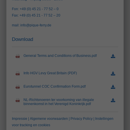
Fon: +49 (0) 45 21 - 77 52 – 0
Fax: +49 (0) 45 21 - 77 52 – 20
mail:
info@pique-ferry.de
Download
General Terms and Conditions of Business.pdf
(78.7 KiB)
Info HGV Levy Great Britain (PDF)
(407.2 KiB)
Eurotunnel COC Confirmation Form.pdf
(186.7 KiB)
NL-Richtsnoeren ter voorkoming van illegale
binnenkomst in het Verenigd Koninkrijk.pdf
(1.0 MiB)
Impressie
|
Algemene voorwaarden
|
Privacy Policy
|
Instellingen
voor tracking en cookies